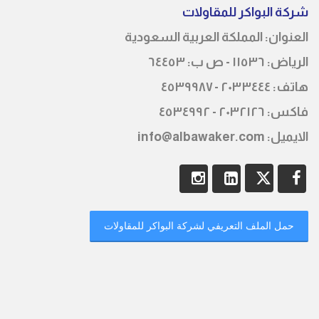
شركة البواكر للمقاوﻻت
العنوان: المملكة العربية السعودية
الرياض: ١١٥٣٦ - ص ب: ٦٤٤٥٣
ھاتف: ٢٠٣٣٤٤٤ - ٤٥٣٩٩٨٧
فاكس: ٢٠٣٢١٢٦ - ٤٥٣٤٩٩٢
الايميل: info@albawaker.com
حمل الملف التعريفي لشركة البواكر للمقاوﻻت